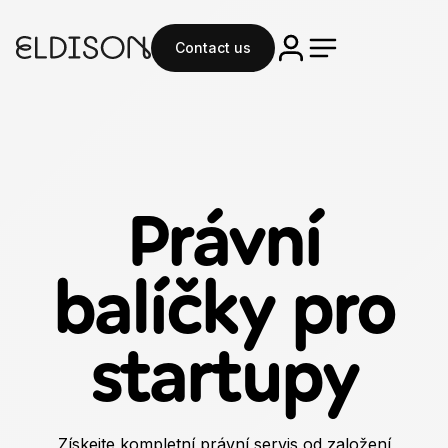
Contact us
Právní
balíčky
pro
startupy
Získejte kompletní právní servis od založení