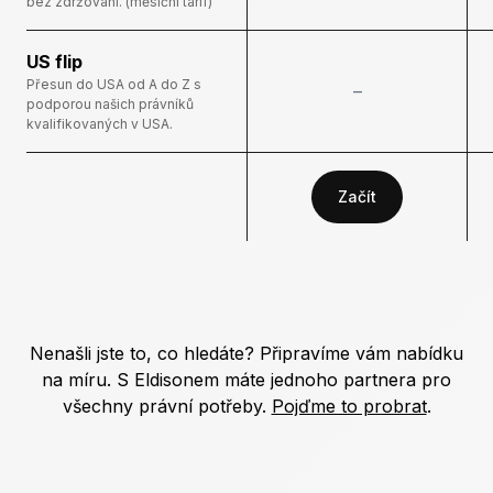
bez zdržování. (měsíční tarif)
US flip
Přesun do USA od A do Z s
–
podporou našich právníků
kvalifikovaných v USA.
Začít
Nenašli jste to, co hledáte? Připravíme vám nabídku
na míru. S Eldisonem máte jednoho partnera pro
všechny právní potřeby.
Pojďme to probrat
.